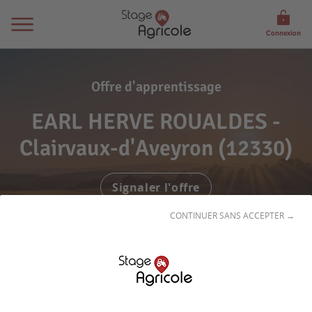
Connexion
Offre d'apprentissage
EARL HERVE ROUALDES -
Clairvaux-d'Aveyron (12330)
Signaler l'offre
CONTINUER SANS ACCEPTER →