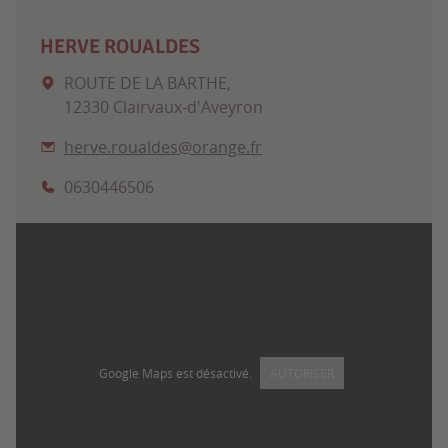
HERVE ROUALDES
ROUTE DE LA BARTHE,
12330 Clairvaux-d'Aveyron
herve.roualdes@orange.fr
0630446506
Google Maps est désactivé.
AUTORISER