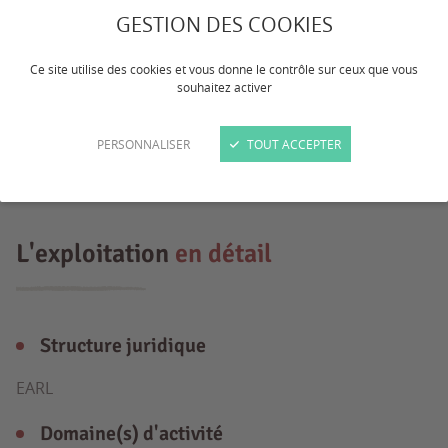
Exploitation individuelle en Bovins viande
GESTION DES COOKIES
limousine et vigne AOC MARCILLAC
Ce site utilise des cookies et vous donne le contrôle sur ceux que vous
cherche apprenti (ie) pour transmettre
souhaitez activer
mes connaissances et participer au
PERSONNALISER
TOUT ACCEPTER
travaux de la ferme.
L'exploitation
en détail
Structure juridique
EARL
Domaine(s) d'activité