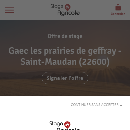
Connexion
Offre de stage
Gaec les prairies de geffray -
Saint-Maudan (22600)
Signaler l'offre
CONTINUER SANS ACCEPTER →