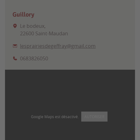
Guillory
Le bodeux,
22600 Saint-Maudan
lesprairiesdegeffray@gmail.com
0683826050
Google Maps est désactivé.
AUTORISER