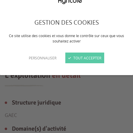
GAEC 2 associés 900 000 litres de lait
conventionnel Troupeau holstein, pie
GESTION DES COOKIES
rouge , pro cross Salle de traite 2x16
simple équipement avec lice rotative
Ce site utilise des cookies et vous donne le contrôle sur ceux que vous
souhaitez activer
Pâturage 130 ha dont 40 ha de cultures
PERSONNALISER
TOUT ACCEPTER
L'exploitation
en détail
Structure juridique
GAEC
Domaine(s) d'activité