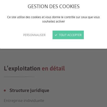
Exploitation porcine 150 truies naisseur
GESTION DES COOKIES
engraisseur. 4 bandes mal entier, porcs
Ce site utilise des cookies et vous donne le contrôle sur ceux que vous
sans antibiotique, boucle rfid, cultures
souhaitez activer
faite par eta Sas d'entrée, sanitaire
PERSONNALISER
TOUT ACCEPTER
douche, possibilité de manger sur place,
et/ou hébergement.
L'exploitation
en détail
Structure juridique
Entreprise individuelle