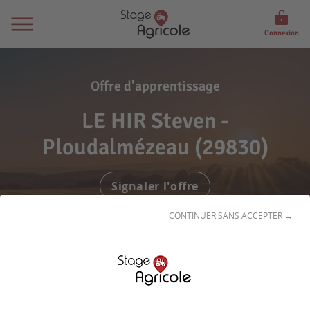
Connexion
Offre d'apprentissage
LE HIR Steven -
Ploudalmézeau (29830)
Signaler l'offre
CONTINUER SANS ACCEPTER →