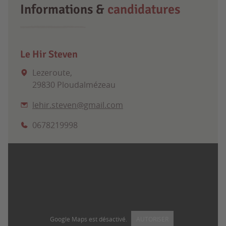
Informations &
candidatures
Le Hir Steven
Lezeroute,
29830 Ploudalmézeau
lehir.steven@gmail.com
0678219998
Google Maps est désactivé.
AUTORISER