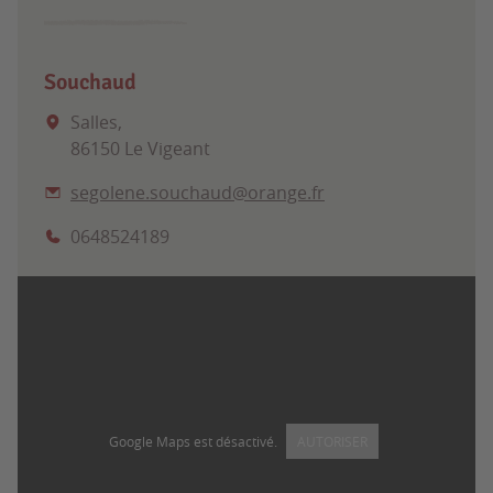
Souchaud
Salles,
86150 Le Vigeant
segolene.souchaud@orange.fr
0648524189
Google Maps est désactivé.
AUTORISER