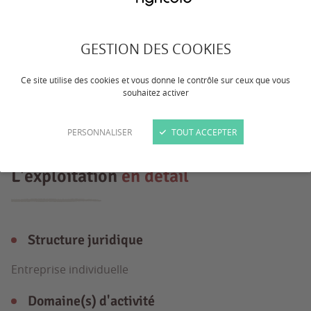
Exploitation en polyculture-élevage. 500
brebis de race Texel/Charollais/Suffolk
GESTION DES COOKIES
Cultures : blé et avoine Agneaux élevés
Ce site utilise des cookies et vous donne le contrôle sur ceux que vous
en bergerie et vendus sous signe de
souhaitez activer
qualité
PERSONNALISER
TOUT ACCEPTER
L'exploitation
en détail
Structure juridique
Entreprise individuelle
Domaine(s) d'activité