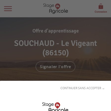
Connexion
Offre d'apprentissage
SOUCHAUD - Le Vigeant
(86150)
Signaler l'offre
CONTINUER SANS ACCEPTER →