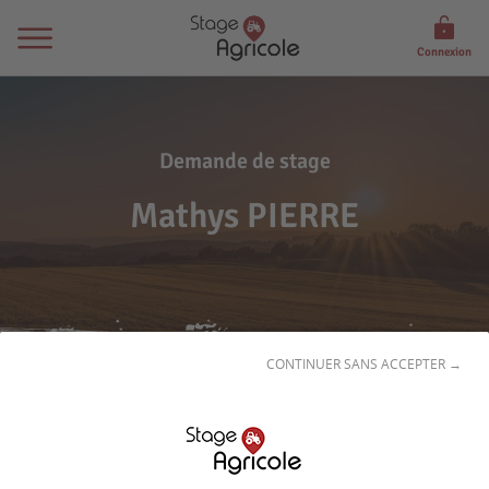
Connexion
Demande de stage
Mathys PIERRE
CONTINUER SANS ACCEPTER →
Son
profil