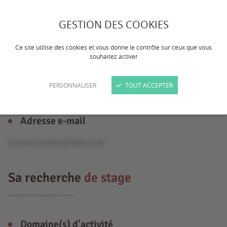
GESTION DES COOKIES
Âge
Ce site utilise des cookies et vous donne le contrôle sur ceux que vous
15 ans
souhaitez activer
Formation
PERSONNALISER
TOUT ACCEPTER
CAP
Adresse e-mail
fake.email@example.com
Sa recherche
de stage
Domaine(s) d'activité