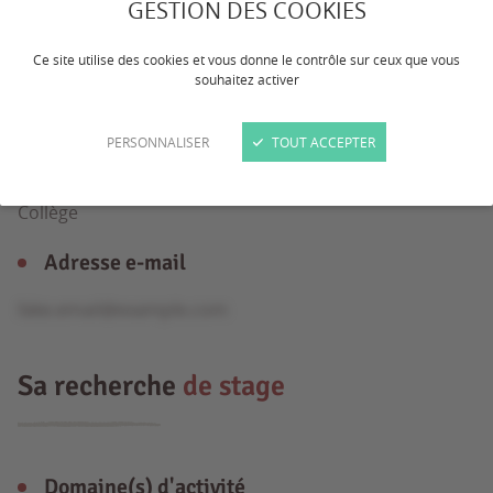
GESTION DES COOKIES
Ce site utilise des cookies et vous donne le contrôle sur ceux que vous
Âge
souhaitez activer
16 ans
PERSONNALISER
TOUT ACCEPTER
Formation
Collège
Adresse e-mail
fake.email@example.com
Sa recherche
de stage
Domaine(s) d'activité