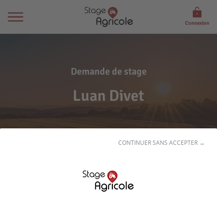
Connexion
Demande de stage
Luan Divet
CONTINUER SANS ACCEPTER →
Son
profil