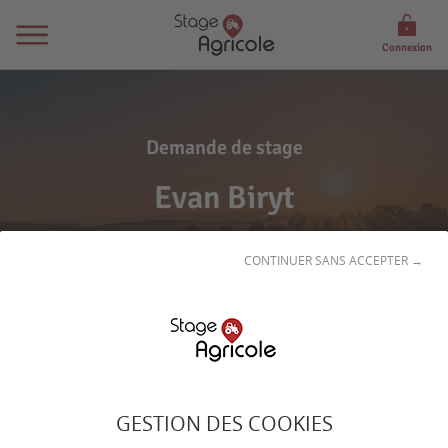
Connexion
Demande de stage
Evan Biryt
CONTINUER SANS ACCEPTER →
Son
profil
GESTION DES COOKIES