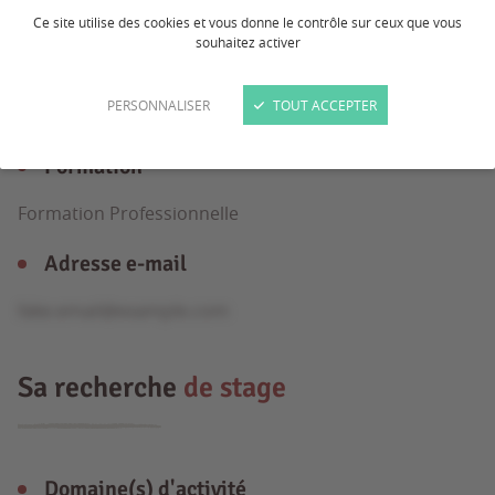
Ce site utilise des cookies et vous donne le contrôle sur ceux que vous
souhaitez activer
Âge
PERSONNALISER
TOUT ACCEPTER
22 ans
Formation
Formation Professionnelle
Adresse e-mail
fake.email@example.com
Sa recherche
de stage
Domaine(s) d'activité