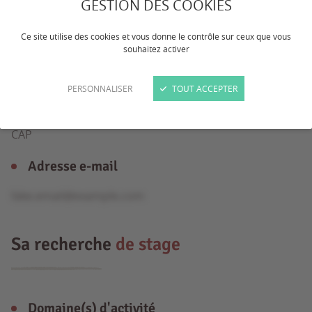
GESTION DES COOKIES
Ce site utilise des cookies et vous donne le contrôle sur ceux que vous
Âge
souhaitez activer
15 ans
PERSONNALISER
TOUT ACCEPTER
Formation
CAP
Adresse e-mail
fake.email@example.com
Sa recherche
de stage
Domaine(s) d'activité