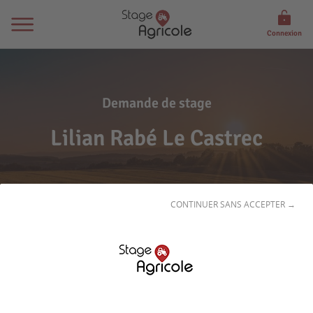
Connexion
Demande de stage
Lilian Rabé Le Castrec
CONTINUER SANS ACCEPTER →
Son
profil