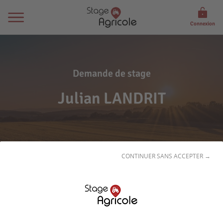
Connexion
Demande de stage
Julian LANDRIT
CONTINUER SANS ACCEPTER →
Son
profil