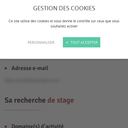
GESTION DES COOKIES
Âge
Ce site utilise des cookies et vous donne le contrôle sur ceux que vous
souhaitez activer
14 ans
Formation
PERSONNALISER
TOUT ACCEPTER
Formation Professionnelle
Adresse e-mail
fake.email@example.com
Sa recherche
de stage
Domaine(s) d'activité