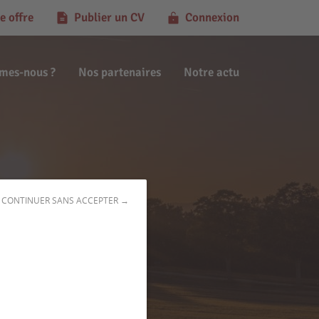
e offre
Publier un CV
Connexion
mes-nous ?
Nos partenaires
Notre actu
CONTINUER SANS ACCEPTER →