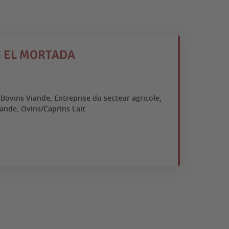
i EL MORTADA
Paul
CAP
, Bovins Viande, Entreprise du secteur agricole,
Bov
ande, Ovins/Caprins Lait
St
Gr