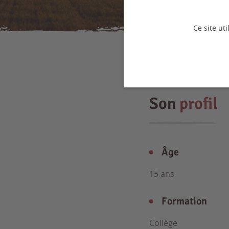
Ce site ut
Son
profil
Âge
15 ans
Formation
Collège