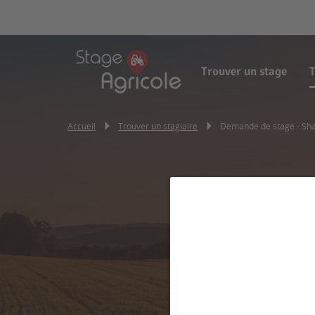
Trouver un stage
T
Accueil
Trouver un stagiaire
Demande de stage - Sh