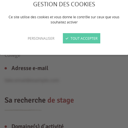
GESTION DES COOKIES
Âge
Ce site utilise des cookies et vous donne le contrôle sur ceux que vous
souhaitez activer
15 ans
PERSONNALISER
TOUT ACCEPTER
Formation
Collège
Adresse e-mail
fake.email@example.com
Sa recherche
de stage
Domaine(s) d'activité