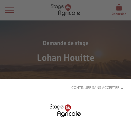
Connexion
Demande de stage
Lohan Houitte
CONTINUER SANS ACCEPTER →
Son
profil