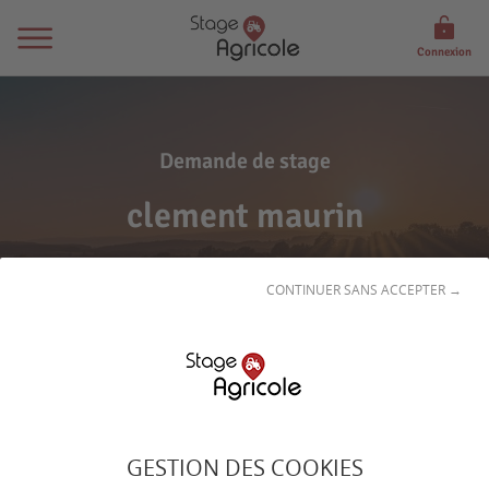
Connexion
Demande de stage
clement maurin
CONTINUER SANS ACCEPTER →
Son
profil
GESTION DES COOKIES