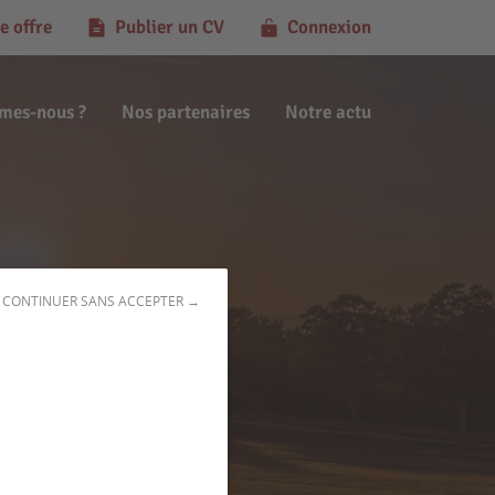
e offre
Publier un CV
Connexion
mes-nous ?
Nos partenaires
Notre actu
CONTINUER SANS ACCEPTER →