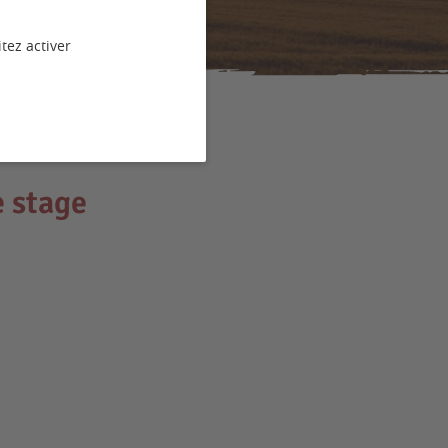
tez activer
e stage