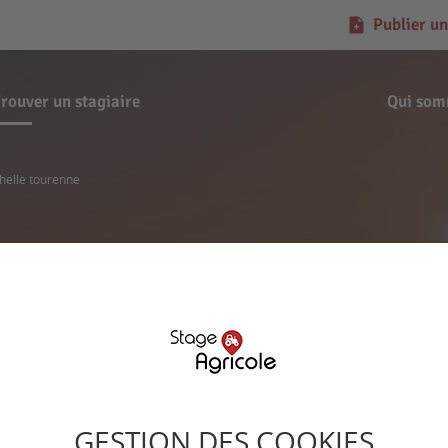
Publier un
rouver un stagiaire
Qui som
helle tourenne
Demande de stage
rachelle tourenne
GESTION DES COOKIES