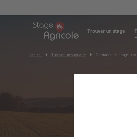
Trouver un stage
T
Accueil
Trouver un stagiaire
Demande de stage - rac