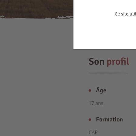
Ce site ut
Son
profil
Âge
17 ans
Formation
CAP