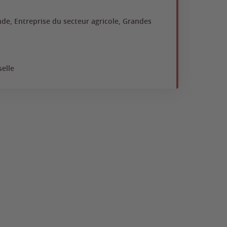
nde, Entreprise du secteur agricole, Grandes
Bov
Ap
No
elle