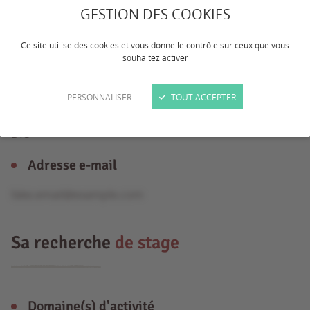
GESTION DES COOKIES
Âge
Ce site utilise des cookies et vous donne le contrôle sur ceux que vous
souhaitez activer
19 ans
PERSONNALISER
TOUT ACCEPTER
Formation
BTS
Adresse e-mail
fake.email@example.com
Sa recherche
de stage
Domaine(s) d'activité