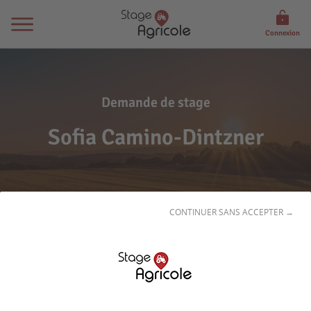
Connexion
Demande de stage
Sofia Camino-Dintzner
CONTINUER SANS ACCEPTER →
Son
profil