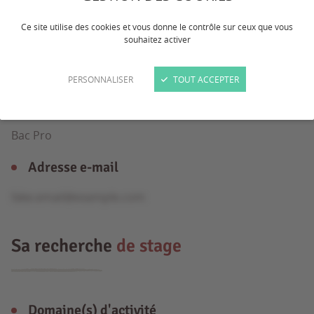
Ce site utilise des cookies et vous donne le contrôle sur ceux que vous
souhaitez activer
Âge
16 ans
PERSONNALISER
TOUT ACCEPTER
Formation
Bac Pro
Adresse e-mail
fake.email@example.com
Sa recherche
de stage
Domaine(s) d'activité