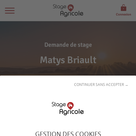
Connexion
Demande de stage
Matys Briault
CONTINUER SANS ACCEPTER →
Son
profil
GESTION DES COOKIES