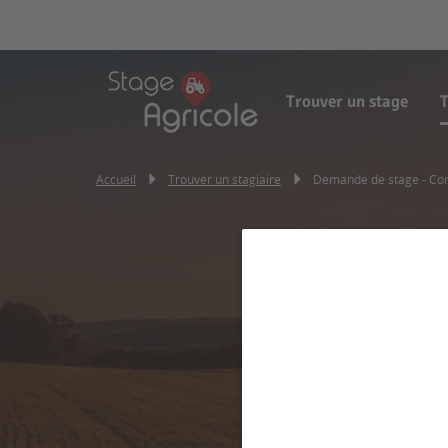
Trouver un stage
T
Accueil
Trouver un stagiaire
Demande de stage - Co