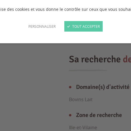
ilise des cookies et vous donne le contrôle sur ceux que vous souhai
PERSONNALISER
TOUT ACCEPTER
Sa recherche
d
Domaine(s) d'activité
Bovins Lait
Zone de recherche
Ille-et-Vilaine