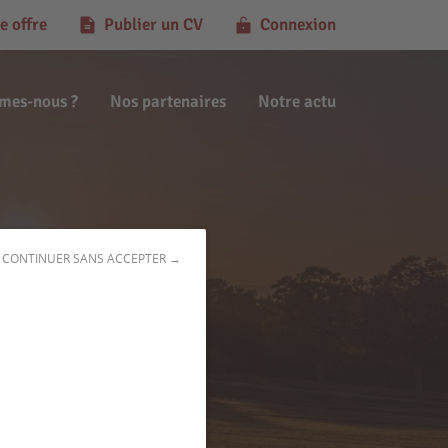
e offre
Publier un CV
Connexion
mes-nous ?
Nos partenaires
Notre actu
CONTINUER SANS ACCEPTER →