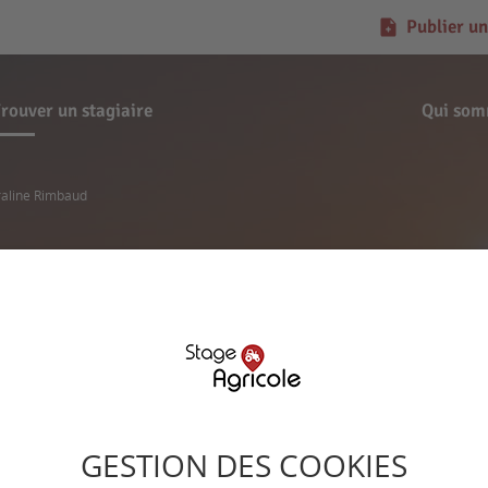
Publier un
rouver un stagiaire
Qui som
raline Rimbaud
Demande de stage
Coraline Rimbaud
GESTION DES COOKIES