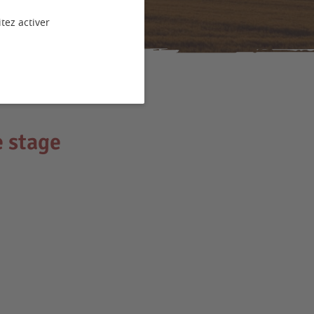
tez activer
e stage