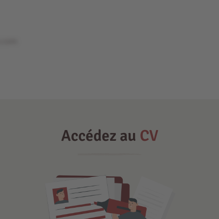
e.com
Accédez au
CV