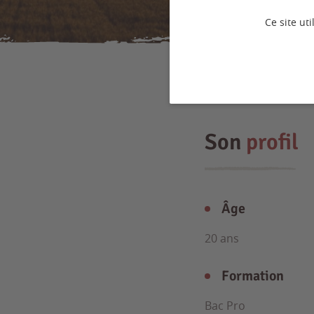
Ce site ut
Son
profil
Âge
20 ans
Formation
Bac Pro