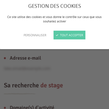
GESTION DES COOKIES
Âge
Ce site utilise des cookies et vous donne le contrôle sur ceux que vous
souhaitez activer
16 ans
PERSONNALISER
TOUT ACCEPTER
Formation
Bac Pro
Adresse e-mail
fake.email@example.com
Sa recherche
de stage
Domaine(s) d'activité