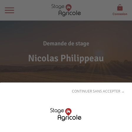
Connexion
Demande de stage
Nicolas Philippeau
CONTINUER SANS ACCEPTER →
Son
profil