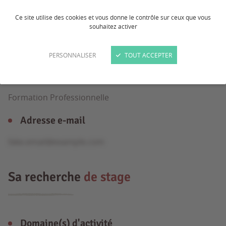
Ce site utilise des cookies et vous donne le contrôle sur ceux que vous
souhaitez activer
Âge
19 ans
PERSONNALISER
TOUT ACCEPTER
Formation
Formation Professionnelle
Adresse e-mail
fake.email@example.com
Sa recherche
de stage
Domaine(s) d'activité