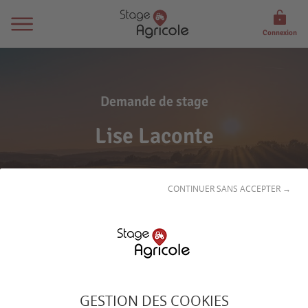
Connexion
Demande de stage
Lise Laconte
CONTINUER SANS ACCEPTER →
Son
profil
GESTION DES COOKIES