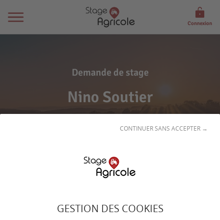
Connexion
Demande de stage
Nino Soutier
CONTINUER SANS ACCEPTER →
Son
profil
GESTION DES COOKIES