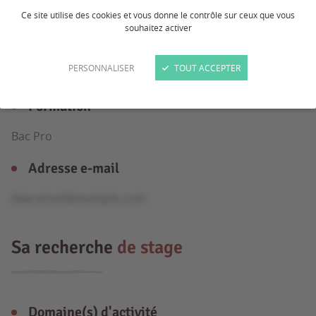
Ce site utilise des cookies et vous donne le contrôle sur ceux que vous
souhaitez activer
Âge
PERSONNALISER
TOUT ACCEPTER
17 ans
Formation
Bac Pro
Adresse e-mail
fake.email@example.com
Sa recherche
de stage
Domaine(s) d'activité