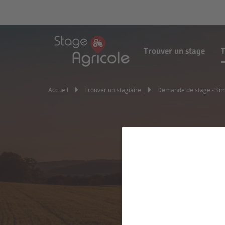
Trouver un stage
T
Accueil
Trouver un stagiaire
Demande de stage - Si