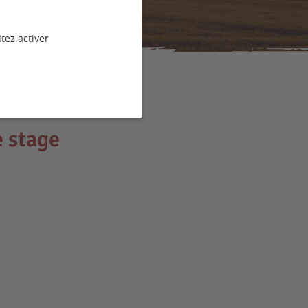
tez activer
e stage