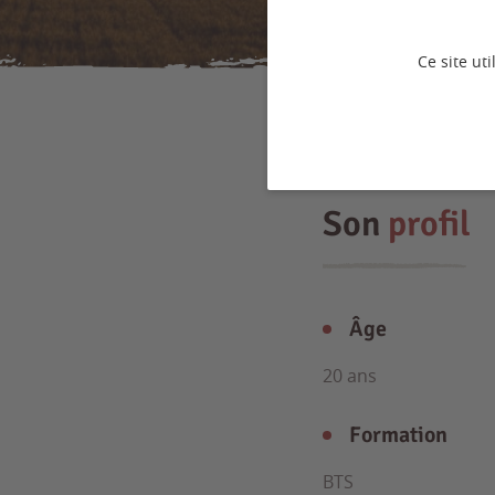
Ce site ut
Son
profil
Âge
20 ans
Formation
BTS