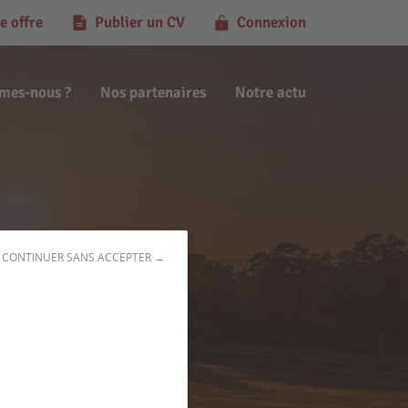
e offre
Publier un CV
Connexion
mes-nous ?
Nos partenaires
Notre actu
CONTINUER SANS ACCEPTER →