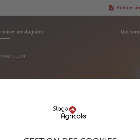
Publier un
rouver un stagiaire
Qui som
mon PERSILLON
Demande de stage
Simon PERSILLON