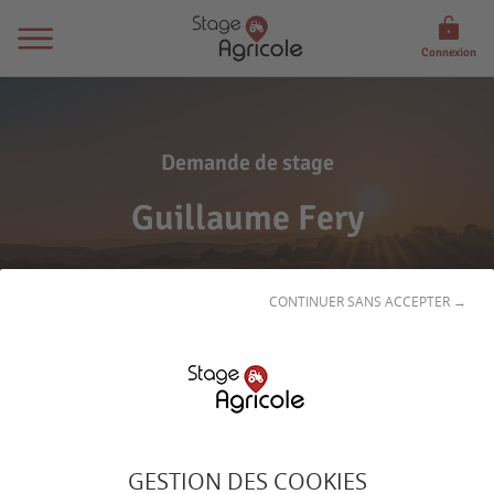
Connexion
Demande de stage
Guillaume Fery
CONTINUER SANS ACCEPTER →
Son
profil
GESTION DES COOKIES