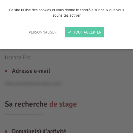
Ce site utilise des cookies et vous donne le contrôle sur ceux que vous
souhaitez activer
Âge
25 ans
PERSONNALISER
TOUT ACCEPTER
Formation
Licence Pro
Adresse e-mail
fake.email@example.com
Sa recherche
de stage
Domaine(s) d'activité