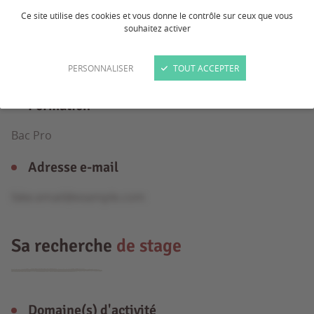
Ce site utilise des cookies et vous donne le contrôle sur ceux que vous
souhaitez activer
Âge
PERSONNALISER
TOUT ACCEPTER
18 ans
Formation
Bac Pro
Adresse e-mail
fake.email@example.com
Sa recherche
de stage
Domaine(s) d'activité