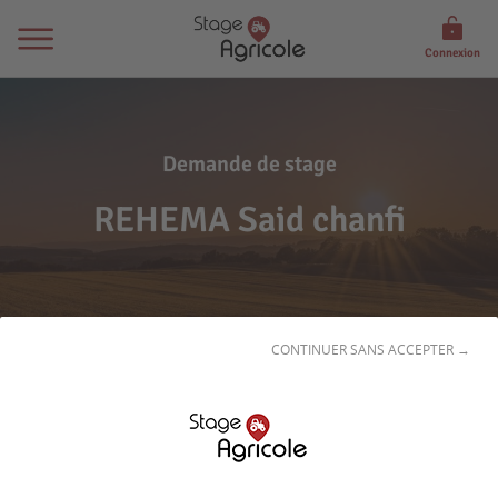
Connexion
Demande de stage
REHEMA Said chanfi
CONTINUER SANS ACCEPTER →
Son
profil