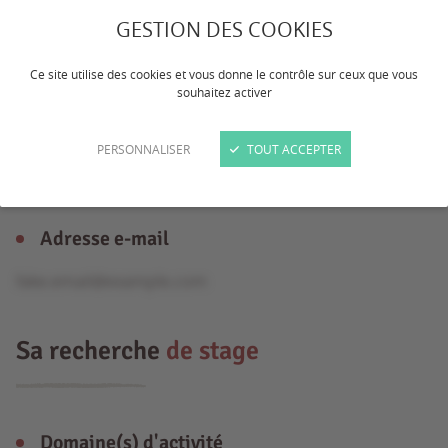
GESTION DES COOKIES
Âge
Ce site utilise des cookies et vous donne le contrôle sur ceux que vous
souhaitez activer
27 ans
Formation
PERSONNALISER
TOUT ACCEPTER
Master
Adresse e-mail
fake.email@example.com
Sa recherche
de stage
Domaine(s) d'activité