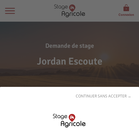
Connexion
Demande de stage
Jordan Escoute
CONTINUER SANS ACCEPTER →
Son
profil