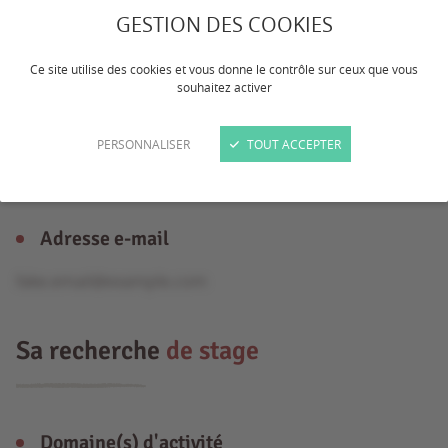
GESTION DES COOKIES
Âge
Ce site utilise des cookies et vous donne le contrôle sur ceux que vous
souhaitez activer
20 ans
PERSONNALISER
TOUT ACCEPTER
Formation
BTS
Adresse e-mail
fake.email@example.com
Sa recherche
de stage
Domaine(s) d'activité