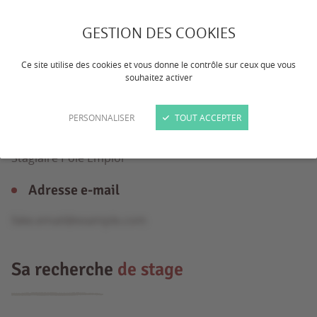
GESTION DES COOKIES
Âge
Ce site utilise des cookies et vous donne le contrôle sur ceux que vous
40 ans
souhaitez activer
Formation
PERSONNALISER
TOUT ACCEPTER
Formation Professionnelle, Ingénieur, Licence Pro,
Stagiaire Pôle Emploi
Adresse e-mail
fake.email@example.com
Sa recherche
de stage