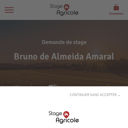
Connexion
Demande de stage
Bruno de Almeida Amaral
CONTINUER SANS ACCEPTER →
Son
profil