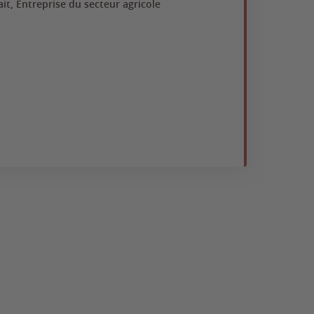
ait, Entreprise du secteur agricole
Ent
Ap
Fra