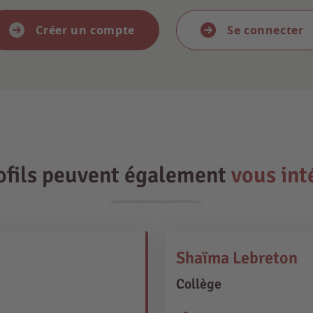
Créer un compte
Se connecter
ofils peuvent également
vous int
Shaïma Lebreton
Collège