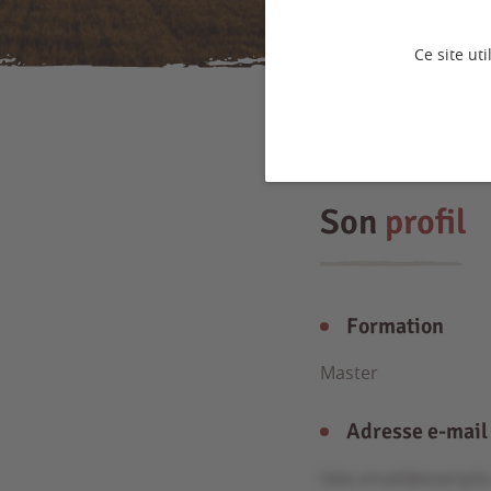
Ce site ut
Son
profil
Formation
Master
Adresse e-mail
fake.email@exampl