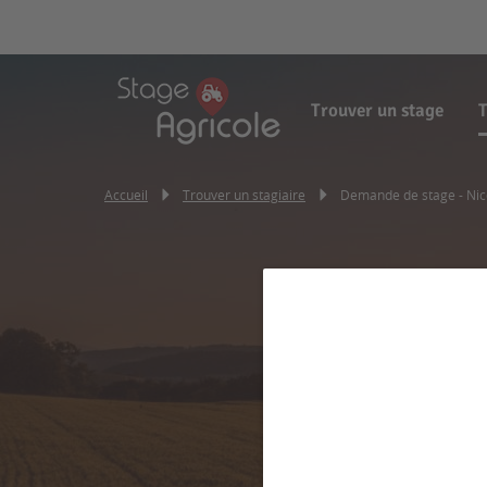
Trouver un stage
T
Accueil
Trouver un stagiaire
Demande de stage - Nic