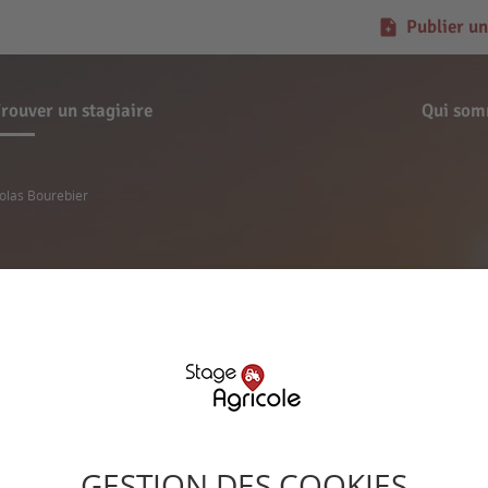
Publier un
rouver un stagiaire
Qui som
olas Bourebier
Demande de stage
Nicolas Bourebier
GESTION DES COOKIES