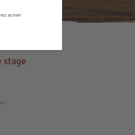
tez activer
e stage
ole