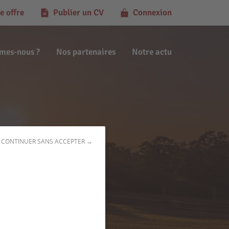
e offre
Publier un CV
Connexion
mes-nous ?
Nos partenaires
Notre actu
CONTINUER SANS ACCEPTER →