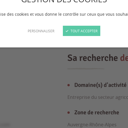
ilise des cookies et vous donne le contrôle sur ceux que vous souhai
PERSONNALISER
TOUT ACCEPTER
Sa recherche
d
Domaine(s) d'activité
Entreprise du secteur agric
Zone de recherche
e.com
Auvergne-Rhône-Alpes