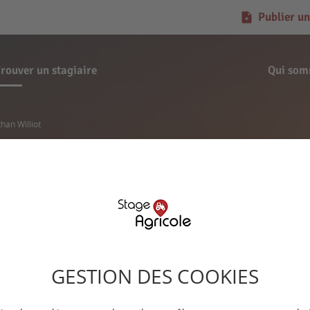
Publier un
rouver un stagiaire
Qui som
han Williot
Demande de stage
Nathan Williot
GESTION DES COOKIES