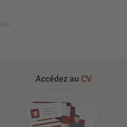
e.com
Accédez au
CV