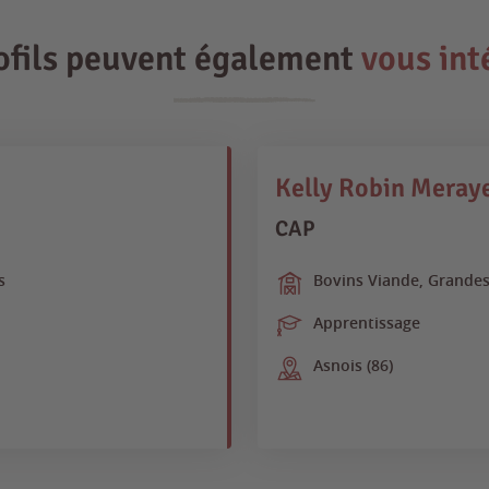
ofils peuvent également
vous int
Kelly Robin Meray
CAP
s
Bovins Viande, Grandes
Apprentissage
Asnois (86)