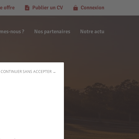
e offre
Publier un CV
Connexion
mes-nous ?
Nos partenaires
Notre actu
CONTINUER SANS ACCEPTER →