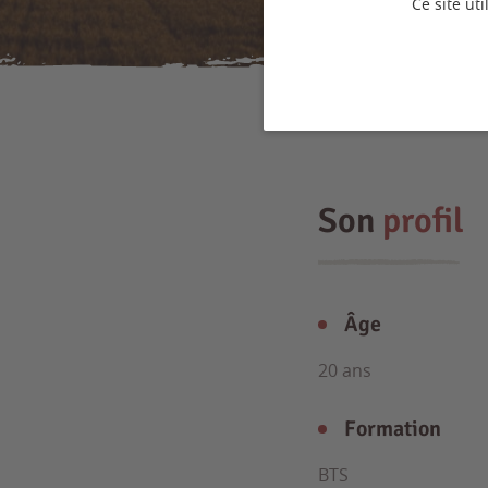
Ce site ut
Son
profil
Âge
20 ans
Formation
BTS