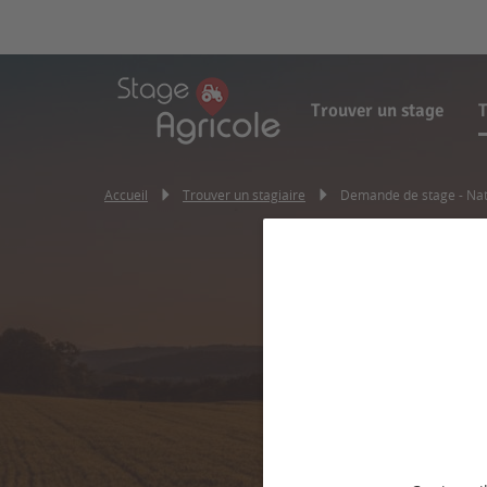
Trouver un stage
T
Accueil
Trouver un stagiaire
Demande de stage - Nat