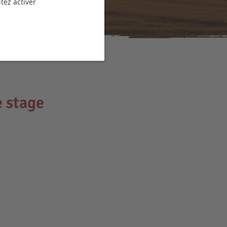
tez activer
e stage