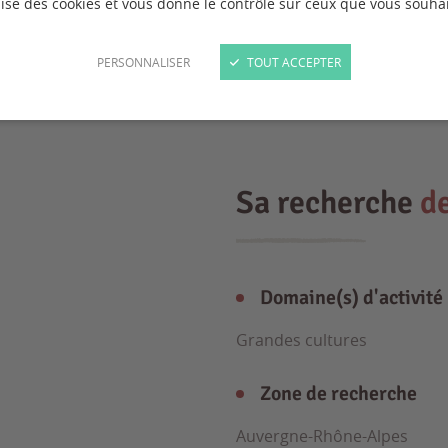
ilise des cookies et vous donne le contrôle sur ceux que vous souhai
PERSONNALISER
TOUT ACCEPTER
Sa recherche
d
Domaine(s) d'activité
Grandes cultures
Zone de recherche
Auvergne-Rhône-Alpes