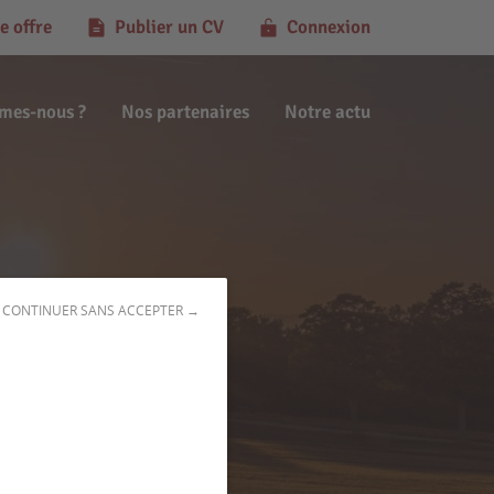
e offre
Publier un CV
Connexion
mes-nous ?
Nos partenaires
Notre actu
CONTINUER SANS ACCEPTER →