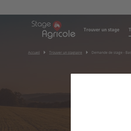
Trouver un stage
T
Accueil
Trouver un stagiaire
Demande de stage - Bas