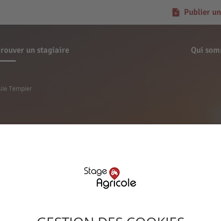
Publier un
rouver un stagiaire
Qui som
ile Tempier
Demande de stage
Basile Tempier