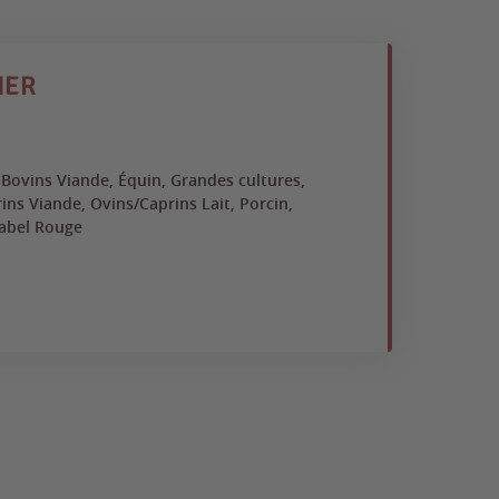
IER
Moha
Collèg
, Bovins Viande, Équin, Grandes cultures,
Arb
ns Viande, Ovins/Caprins Lait, Porcin,
Ma
Label Rouge
St
Îl