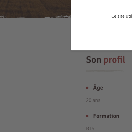
Ce site ut
Son
profil
Âge
20 ans
Formation
BTS