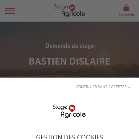
Connexion
Demande de stage
BASTIEN DISLAIRE
CONTINUER SANS ACCEPTER →
Son
profil
GESTION DES COOKIES