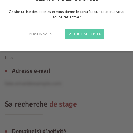
Ce site utilise des cookies et vous donne le contrôle sur ceux que vous
souhaitez activer
Âge
19 ans
PERSONNALISER
TOUT ACCEPTER
Formation
BTS
Adresse e-mail
fake.email@example.com
Sa recherche
de stage
Domaine(s) d'activité