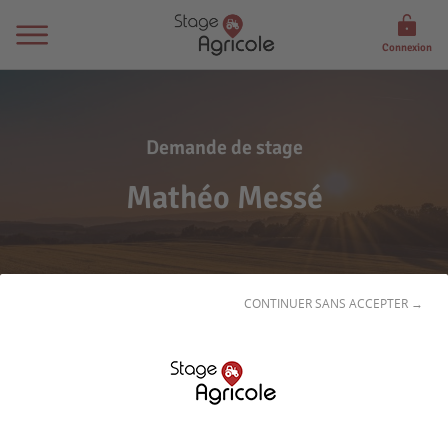
Connexion
Demande de stage
Mathéo Messé
CONTINUER SANS ACCEPTER →
Son
profil