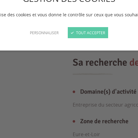
ilise des cookies et vous donne le contrôle sur ceux que vous souhai
PERSONNALISER
TOUT ACCEPTER
Sa recherche
d
Domaine(s) d'activité
Entreprise du secteur agric
Zone de recherche
Eure-et-Loir