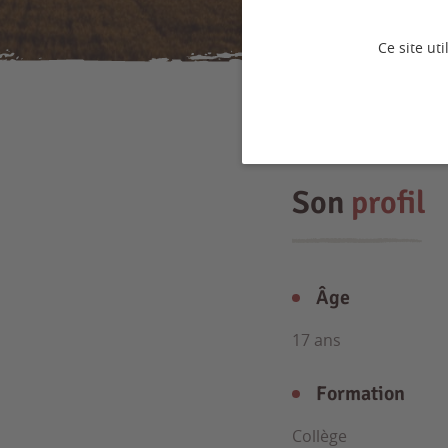
Ce site ut
Son
profil
Âge
17 ans
Formation
Collège