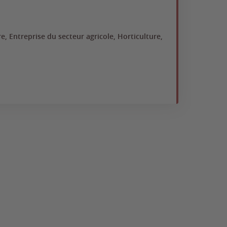
CAP
e, Entreprise du secteur agricole, Horticulture,
Ent
Ap
No