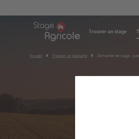
Trouver un stage
T
Accueil
Trouver un stagiaire
Demande de stage - Jul