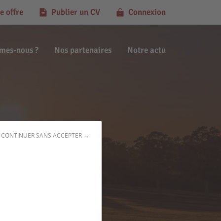
e offre
Publier un CV
Connexion
mes-nous ?
Nos partenaires
Notre actu
CONTINUER SANS ACCEPTER →