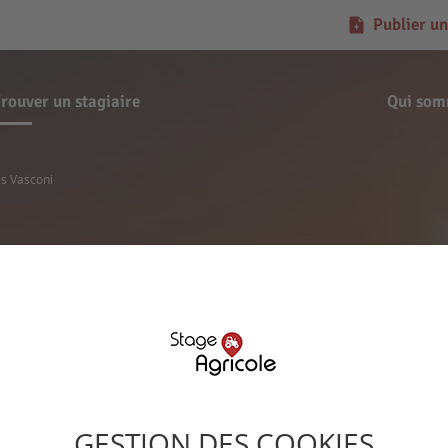
Publier un
rouver un stagiaire
Qui som
es Vasconi
Demande de stage
Jules Vasconi
GESTION DES COOKIES