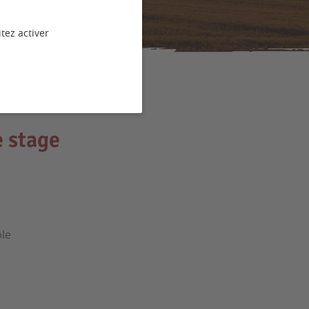
tez activer
e stage
ole