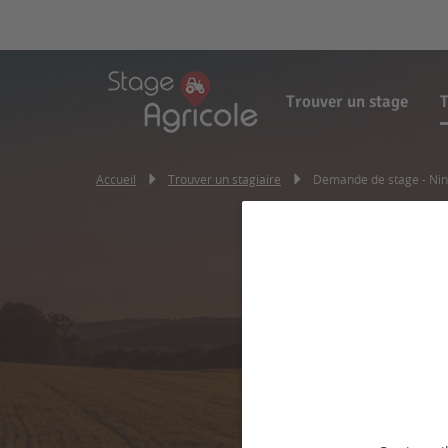
Trouver un stage
T
Accueil
Trouver un stagiaire
Demande de stage - Ni