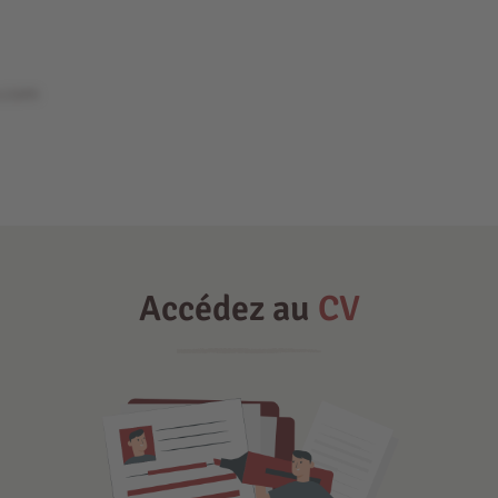
e.com
Accédez au
CV