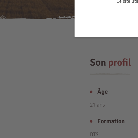
Ce site ut
Son
profil
Âge
21 ans
Formation
BTS