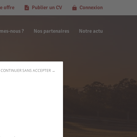
e offre
Publier un CV
Connexion
mes-nous ?
Nos partenaires
Notre actu
CONTINUER SANS ACCEPTER →