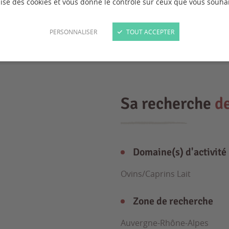
ilise des cookies et vous donne le contrôle sur ceux que vous souhai
PERSONNALISER
TOUT ACCEPTER
Sa recherche
d
Domaine(s) d'activité
Ovins/Caprins Lait
Zone de recherche
Auvergne-Rhône-Alpes