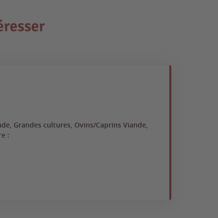
éresser
Mari
Bac Pr
nde, Grandes cultures, Ovins/Caprins Viande,
Arb
e :
sec
Ovi
St
Fr