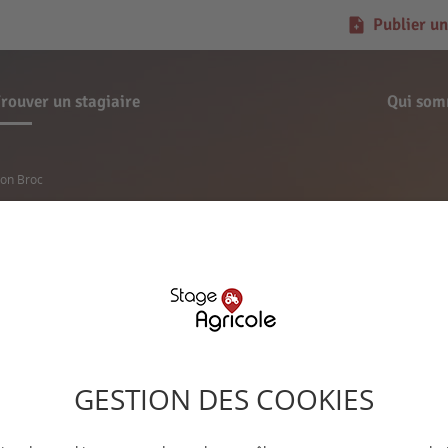
Publier un
rouver un stagiaire
Qui som
non Broc
Demande de stage
Ninon Broc
GESTION DES COOKIES