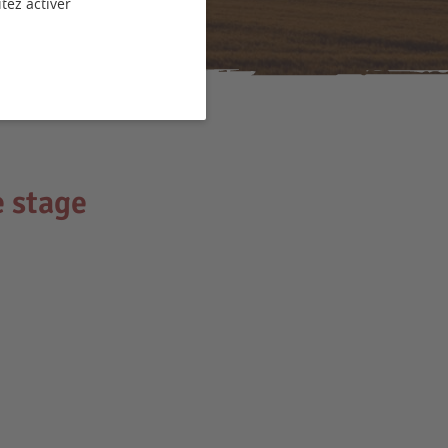
tez activer
e stage