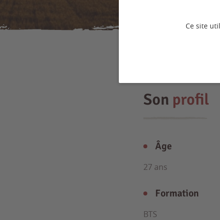
Ce site ut
Son
profil
Âge
27 ans
Formation
BTS