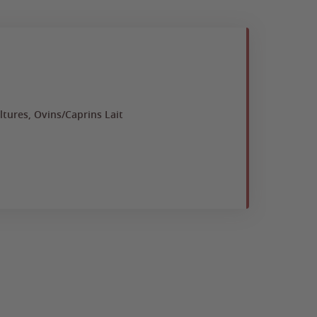
Lucie
BTS
ltures, Ovins/Caprins Lait
Api
Via
Ap
Fr