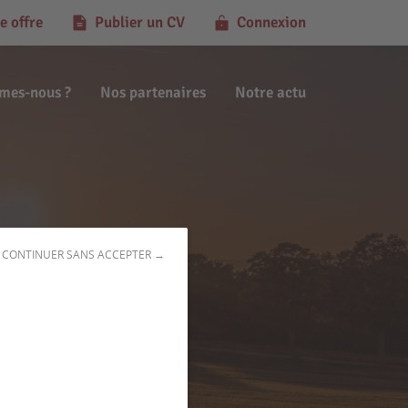
e offre
Publier un CV
Connexion
mes-nous ?
Nos partenaires
Notre actu
CONTINUER SANS ACCEPTER →