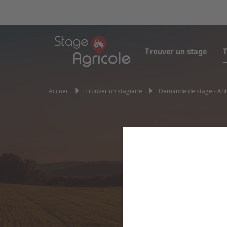
Trouver un stage
T
Accueil
Trouver un stagiaire
Demande de stage - An