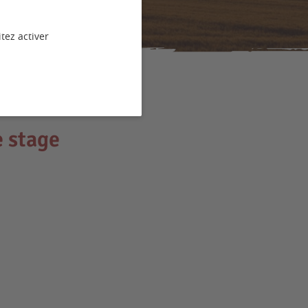
tez activer
e stage