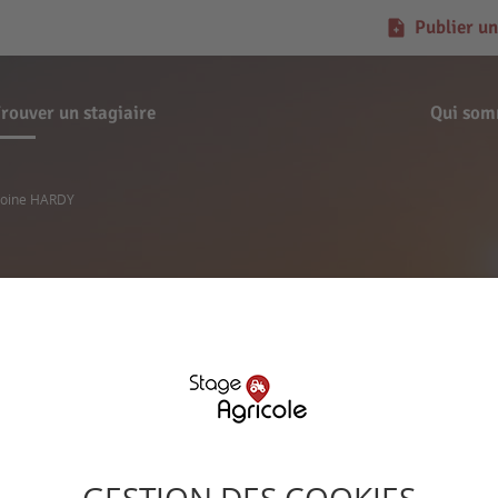
Publier un
rouver un stagiaire
Qui som
toine HARDY
Demande de stage
Antoine HARDY