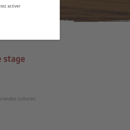
tez activer
e stage
 Grandes cultures