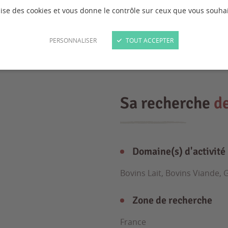
ilise des cookies et vous donne le contrôle sur ceux que vous souhai
PERSONNALISER
TOUT ACCEPTER
Sa recherche
d
Domaine(s) d'activité
Bovins Lait, Bovins Viande,
Zone de recherche
France