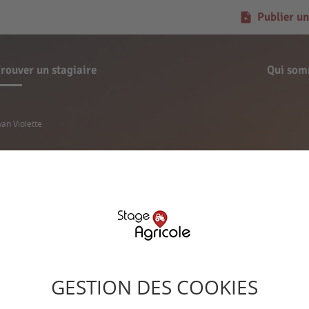
Publier un
rouver un stagiaire
Qui som
an Violette
Demande de stage
Erwan Violette
GESTION DES COOKIES