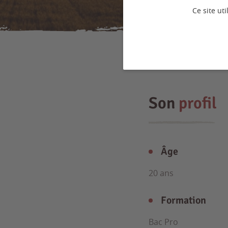
Ce site ut
Son
profil
Âge
20 ans
Formation
Bac Pro