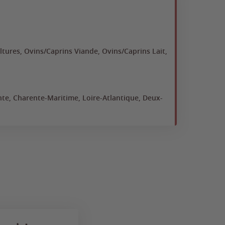
Dieg
Bac Pr
ltures, Ovins/Caprins Viande, Ovins/Caprins Lait,
Bov
Po
St
nte, Charente-Maritime, Loire-Atlantique, Deux-
Fr