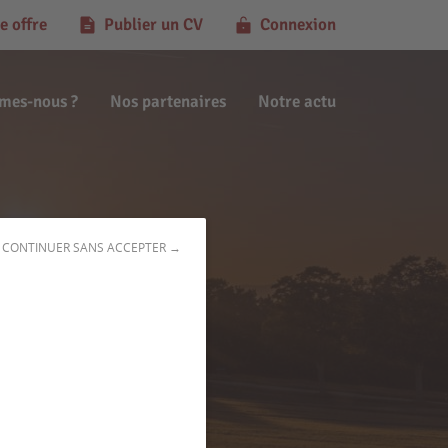
e offre
Publier un CV
Connexion
mes-nous ?
Nos partenaires
Notre actu
CONTINUER SANS ACCEPTER →