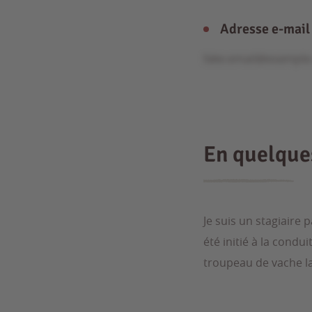
Adresse e-mail
fake.email@exampl
En quelqu
Je suis un stagiaire 
été initié à la condu
troupeau de vache lai