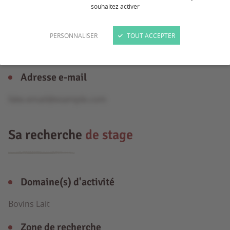
souhaitez activer
Formation
PERSONNALISER
TOUT ACCEPTER
Bac Pro
Adresse e-mail
fake.email@example.com
Sa recherche
de stage
Domaine(s) d'activité
Bovins Lait
Zone de recherche