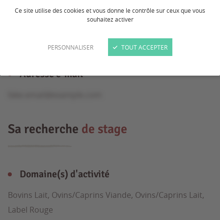
Ce site utilise des cookies et vous donne le contrôle sur ceux que vous
souhaitez activer
Formation
PERSONNALISER
TOUT ACCEPTER
BTS
Adresse e-mail
fake.email@example.com
Sa recherche
de stage
Domaine(s) d'activité
Bovins Lait, Ovins/Caprins Viande, Ovins/Caprins Lait,
Label Rouge