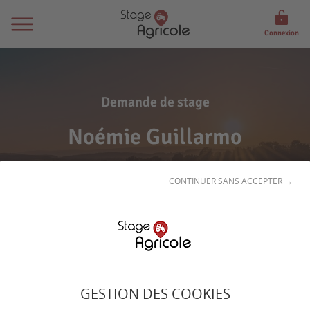
Connexion
Demande de stage
Noémie Guillarmo
CONTINUER SANS ACCEPTER →
Son
profil
GESTION DES COOKIES