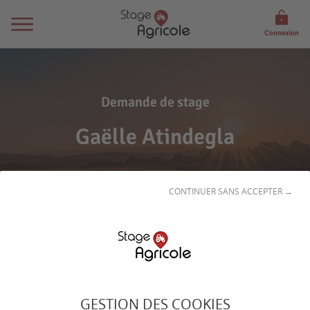
Connexion
Demande de stage
Gaëlle Atindegla
CONTINUER SANS ACCEPTER →
Son
profil
GESTION DES COOKIES