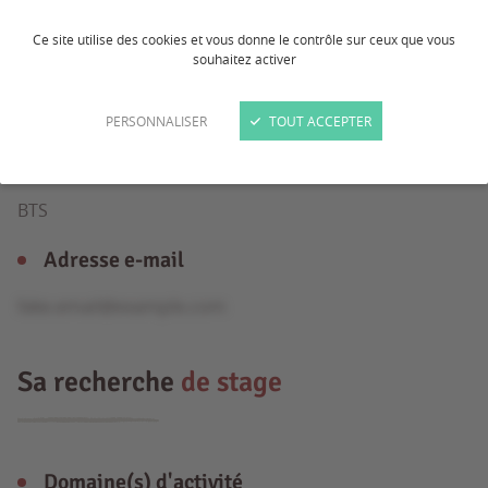
Ce site utilise des cookies et vous donne le contrôle sur ceux que vous
souhaitez activer
Âge
25 ans
PERSONNALISER
TOUT ACCEPTER
Formation
BTS
Adresse e-mail
fake.email@example.com
Sa recherche
de stage
Domaine(s) d'activité