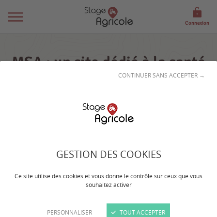
Connexion
MSA : un site dédié à la santé
CONTINUER SANS ACCEPTER →
et la sécurité au travail en
agriculture
Publiée le
10 juillet 2024
Normandie
GESTION DES COOKIES
Ce site utilise des cookies et vous donne le contrôle sur ceux que vous
souhaitez activer
PERSONNALISER
TOUT ACCEPTER
Retrouvez toutes les informations, ressources