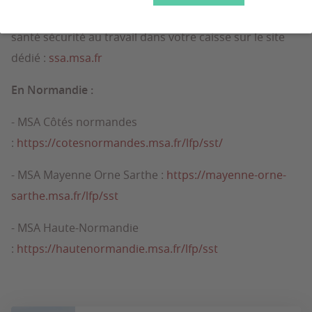
documentaires, actualités et les liens vers vos services
santé sécurité au travail dans votre caisse sur le site
dédié :
ssa.msa.fr
En Normandie :
- MSA Côtés normandes
:
https://cotesnormandes.msa.fr/lfp/sst/
- MSA Mayenne Orne Sarthe :
https://mayenne-orne-
sarthe.msa.fr/lfp/sst
- MSA Haute-Normandie
:
https://hautenormandie.msa.fr/lfp/sst