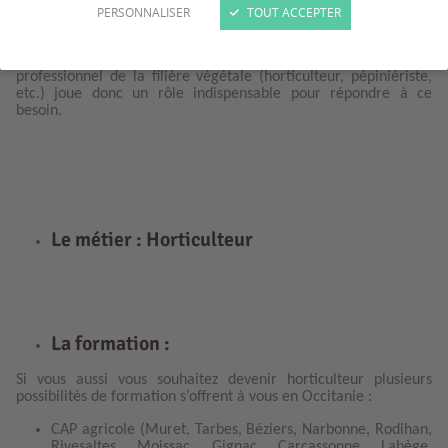
PERSONNALISER
TOUT ACCEPTER
Les Français achètent de plus en plus de plante que ce soit pour
leur domicile ou encore pour leur lieu de travail. Ils ont un
besoin grandissant de se connecter à la nature. Chaque
professionnel de la filière végétale (horticulteur, pépiniériste,
etc.) joue donc un rôle indispensable pour répondre à ce
besoin.
Le métier : Horticulteur
La formation :
Si vous aussi vous souhaitez devenir horticulteur plusieurs
possibilités de formation s’offrent à vous en Occitanie :
CAP agricole (Muret, Tarbes, Béziers, Narbonne, Rodihan,
Rivesaltes, Moissac, Gignac, Carcassonne, Labège,