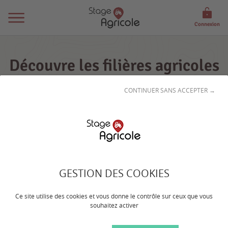
Connexion
Découvre les filières agricoles
et les métiers en Occitanie :
CONTINUER SANS ACCEPTER →
l’Horticulture
Publiée le
18 août 2021
Occitanie
GESTION DES COOKIES
Ce site utilise des cookies et vous donne le contrôle sur ceux que vous
souhaitez activer
La filière en Occitanie :